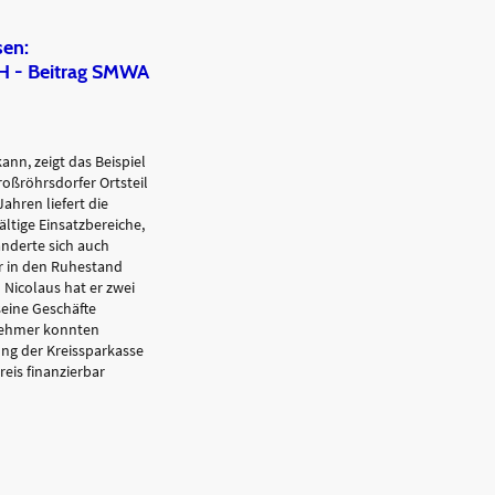
sen:
H - Beitrag SMWA
nn, zeigt das Beispiel
oßröhrsdorfer Ortsteil
ahren liefert die
ältige Einsatzbereiche,
änderte sich auch
er in den Ruhestand
Nicolaus hat er zwei
seine Geschäfte
nehmer konnten
ng der Kreissparkasse
eis finanzierbar